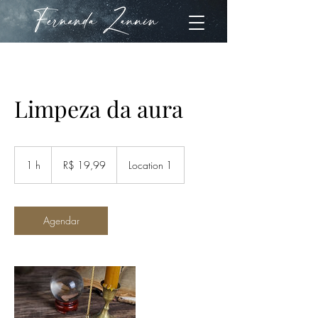
Limpeza da aura
19,99
Reais
1 h
1
R$ 19,99
Location 1
brasileiros
Agendar